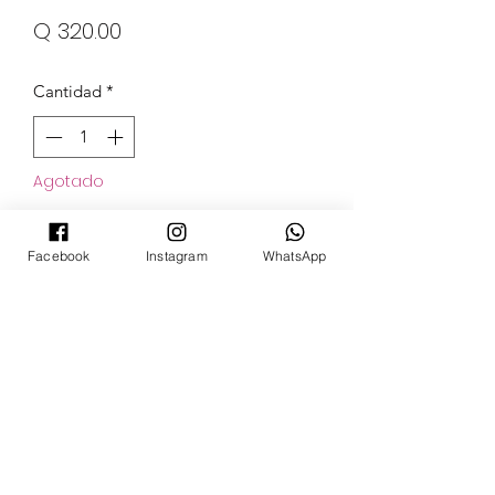
Precio
Q 320.00
Cantidad
*
Agotado
Notificar al estar disponible
Facebook
Instagram
WhatsApp
POKECARDSGT
Contacto
pokecardsgt@gmail.com
+502 3679 7024