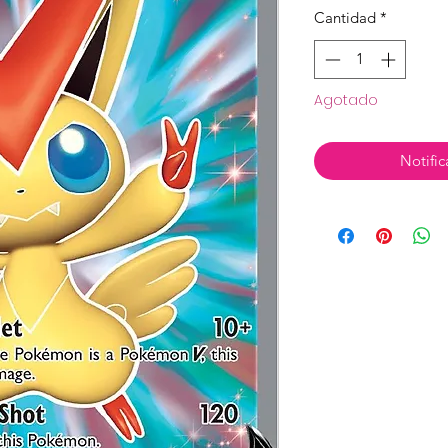
Cantidad
*
Agotado
Notific