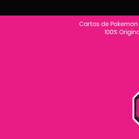
Cartas de Pokemon
100% Origin
En PokeCardsGT encontrarás la colección más grande de cartas Pokémon
originales en Guatemala.Explora sobres, decks y colecciones exclusivas con
precios actualizados y envío a todo el país.Si estás buscando cartas Pokémon al
mejor precio, estás en el lugar correcto. Descubre cientos de cartas Pokémon
nuevas y clásicas.
Desde cartas EX, VMAX y Full Art hasta cartas raras y holográficas difíciles de
conseguir.
Todas nuestras cartas son 100% originales y selladas, con garantía PokeCardsGT
Consulta los precios de cartas Pokémon en Guatemala y encuentra ofertas en
sobres, booster boxes y colecciones premium.
Los precios se actualizan cada semana, reflejando la disponibilidad y rareza de
cada carta.”En PokeCardsGT garantizamos que todas las cartas Pokémon son
originales, directamente de distribuidores oficiales.
Evita falsificaciones y compra con confianza productos 100% sellados y
verificados PokeCardsGT es la tienda líder en cartas Pokémon en Guatemala, con
envíos seguros a cualquier departamento.
¡Más de 9,000 productos disponibles para coleccionistas guatemaltecos!