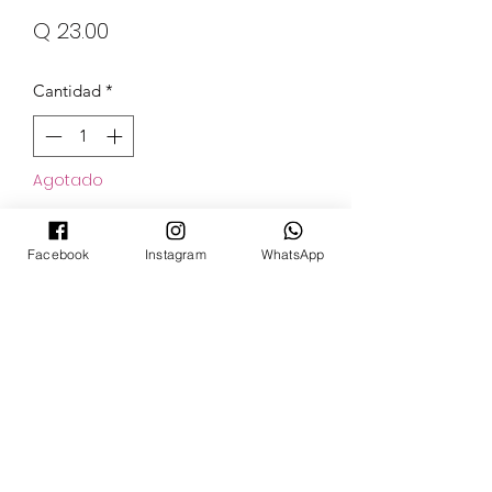
Precio
Q 23.00
Cantidad
*
Agotado
Notificar al estar disponible
Facebook
Instagram
WhatsApp
POKECARDSGT
Contacto
pokecardsgt@gmail.com
+502 3679 7024