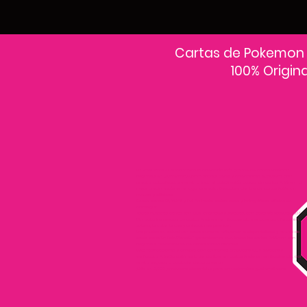
Cartas de Pokemon
100% Origin
En PokeCardsGT encontrarás la colección más grande de cartas Pokémon
originales en Guatemala.Explora sobres, decks y colecciones exclusivas con
precios actualizados y envío a todo el país.Si estás buscando cartas Pokémon al
mejor precio, estás en el lugar correcto. Descubre cientos de cartas Pokémon
nuevas y clásicas.
Desde cartas EX, VMAX y Full Art hasta cartas raras y holográficas difíciles de
conseguir.
Todas nuestras cartas son 100% originales y selladas, con garantía PokeCardsGT
Consulta los precios de cartas Pokémon en Guatemala y encuentra ofertas en
sobres, booster boxes y colecciones premium.
Los precios se actualizan cada semana, reflejando la disponibilidad y rareza de
cada carta.”En PokeCardsGT garantizamos que todas las cartas Pokémon son
originales, directamente de distribuidores oficiales.
Evita falsificaciones y compra con confianza productos 100% sellados y
verificados PokeCardsGT es la tienda líder en cartas Pokémon en Guatemala, con
envíos seguros a cualquier departamento.
¡Más de 9,000 productos disponibles para coleccionistas guatemaltecos!