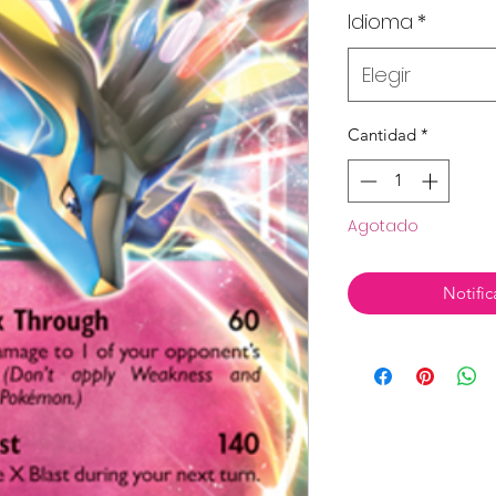
Idioma
*
Elegir
Cantidad
*
Agotado
Notific