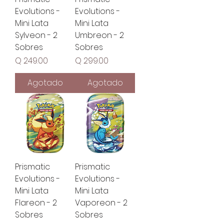
Evolutions -
Evolutions -
Mini Lata
Mini Lata
Sylveon - 2
Umbreon - 2
Sobres
Sobres
Precio
Precio
Q 249.00
Q 299.00
Agotado
Agotado
Prismatic
Prismatic
Evolutions -
Evolutions -
Mini Lata
Mini Lata
Flareon - 2
Vaporeon - 2
Sobres
Sobres