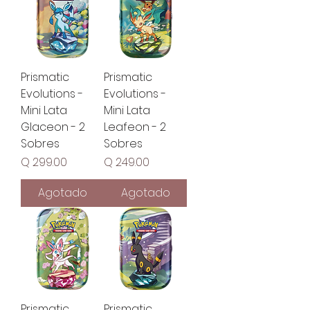
Prismatic
Prismatic
Evolutions -
Evolutions -
Mini Lata
Mini Lata
Glaceon - 2
Leafeon - 2
Sobres
Sobres
Precio
Precio
Q 299.00
Q 249.00
Agotado
Agotado
Prismatic
Prismatic