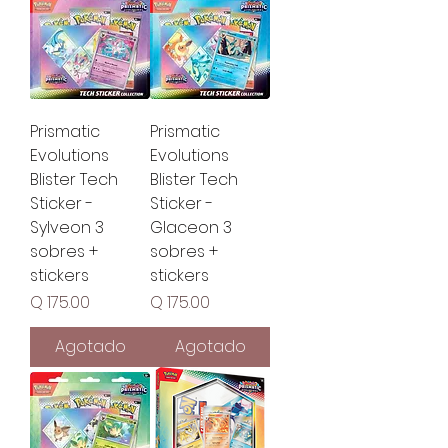
Prismatic
Prismatic
Evolutions
Evolutions
Blister Tech
Blister Tech
Sticker -
Sticker -
Sylveon 3
Glaceon 3
sobres +
sobres +
stickers
stickers
Precio
Precio
Q 175.00
Q 175.00
Agotado
Agotado