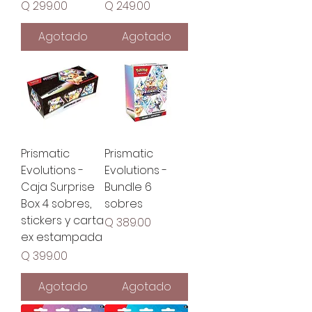
Precio
Precio
Q 299.00
Q 249.00
Agotado
Agotado
Prismatic
Prismatic
Evolutions -
Evolutions -
Caja Surprise
Bundle 6
Box 4 sobres,
sobres
stickers y carta
Precio
Q 389.00
ex estampada
Precio
Q 399.00
Agotado
Agotado