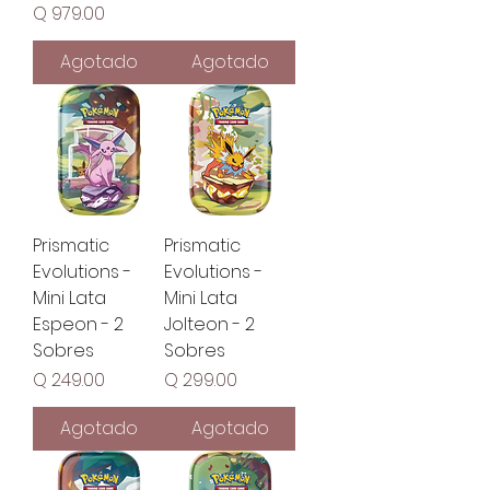
Precio
Q 979.00
Agotado
Agotado
Prismatic
Prismatic
Evolutions -
Evolutions -
Mini Lata
Mini Lata
Espeon - 2
Jolteon - 2
Sobres
Sobres
Precio
Precio
Q 249.00
Q 299.00
Agotado
Agotado