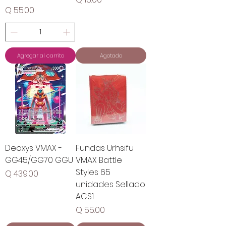
Precio
Q 55.00
Agregar al carrito
Agotado
Deoxys VMAX -
Fundas Urhsifu
GG45/GG70 GGU
VMAX Battle
Styles 65
Precio
Q 439.00
unidades Sellado
ACS1
Precio
Q 55.00