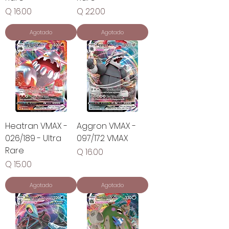
Precio
Precio
Q 16.00
Q 22.00
Agotado
Agotado
Heatran VMAX -
Aggron VMAX -
026/189 - Ultra
097/172 VMAX
Rare
Precio
Q 16.00
Precio
Q 15.00
Agotado
Agotado