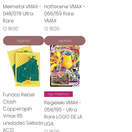
Melmetal VMAX -
Hatterene VMAX -
048/078 Ultra
066/159 Rare
Rare
VMAX
Precio
Precio
Q 18.00
Q 18.00
Agotado
Agotado
Fundas Rebel
Liga Pokemon
Clash
Regieleki VMAX -
Copperajah
058/195 - Ultra
Vmax 65
Rare LOGO DE LA
unidades Sellado
LIGA
ACS1
Precio
Q 18.00