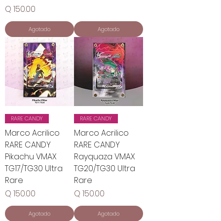
Precio
Q 150.00
Agotado
Agotado
RARE CANDY
RARE CANDY
Marco Acrilico
Marco Acrilico
RARE CANDY
RARE CANDY
Pikachu VMAX
Rayquaza VMAX
TG17/TG30 Ultra
TG20/TG30 Ultra
Rare
Rare
Precio
Precio
Q 150.00
Q 150.00
Agotado
Agotado