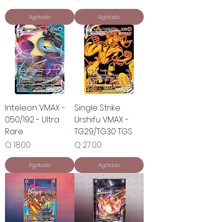
Agotado
Agotado
Inteleon VMAX -
Single Strike
050/192 - Ultra
Urshifu VMAX -
Rare
TG29/TG30 TGS
Precio
Precio
Q 18.00
Q 27.00
Agotado
Agotado