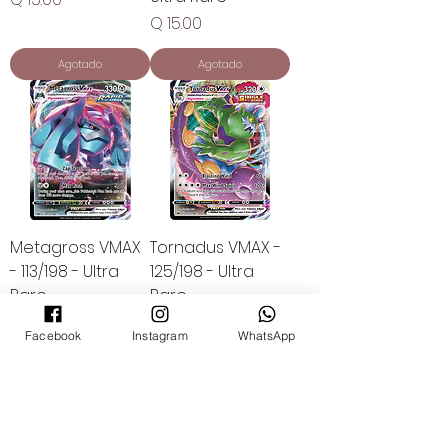
Precio
Q 15.00
Agotado
Agotado
Metagross VMAX
Tornadus VMAX -
- 113/198 - Ultra
125/198 - Ultra
Rare
Rare
Precio
Precio
Q 15.00
Q 15.00
Facebook
Instagram
WhatsApp
Agotado
Agotado