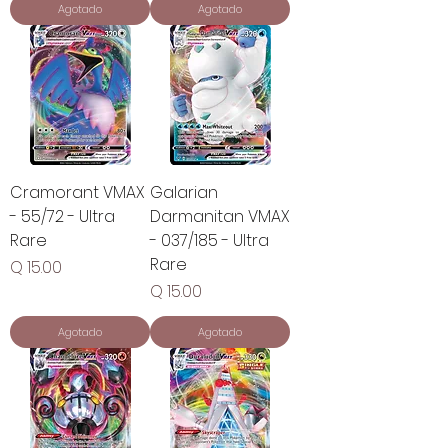
Agotado
Agotado
Cramorant VMAX
Galarian
- 55/72 - Ultra
Darmanitan VMAX
Rare
- 037/185 - Ultra
Rare
Precio
Q 15.00
Precio
Q 15.00
Agotado
Agotado