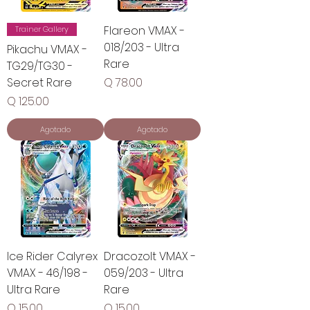
Flareon VMAX -
Trainer Gallery
018/203 - Ultra
Pikachu VMAX -
Rare
TG29/TG30 -
Precio
Secret Rare
Q 78.00
Precio
Q 125.00
Agotado
Agotado
Ice Rider Calyrex
Dracozolt VMAX -
VMAX - 46/198 -
059/203 - Ultra
Ultra Rare
Rare
Precio
Precio
Q 15.00
Q 15.00