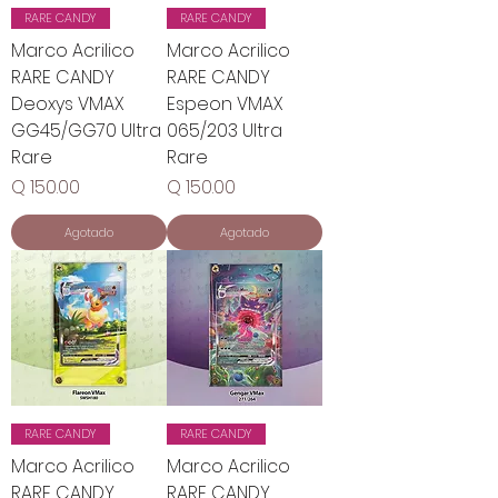
RARE CANDY
RARE CANDY
Marco Acrilico
Marco Acrilico
RARE CANDY
RARE CANDY
Deoxys VMAX
Espeon VMAX
GG45/GG70 Ultra
065/203 Ultra
Rare
Rare
Precio
Precio
Q 150.00
Q 150.00
Agotado
Agotado
RARE CANDY
RARE CANDY
Marco Acrilico
Marco Acrilico
RARE CANDY
RARE CANDY