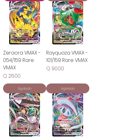
Zeraora VMAX -
Rayquaza VMAX -
054/159 Rare
101/159 Rare VMAX
VMAX
Precio
Q 90.00
Precio
Q 26.00
Agotado
Agotado