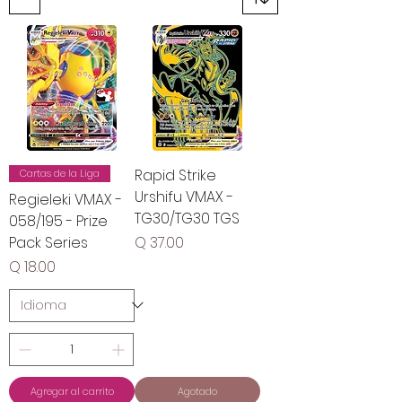
Rapid Strike
Cartas de la Liga
Urshifu VMAX -
Regieleki VMAX -
TG30/TG30 TGS
058/195 - Prize
Precio
Pack Series
Q 37.00
Precio
Q 18.00
Agregar al carrito
Agotado