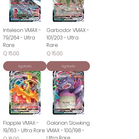
Inteleon VMAX -
Garbodor VMAX -
79/264 - Ultra
101/203 - Ultra
Rare
Rare
Precio
Precio
Q 15.00
Q 15.00
Agotado
Agotado
Flapple VMAX -
Galarian Slowking
19/163 - Ultra Rare
VMAX - 100/198 -
Ultra Rare
Precio
Q 15.00