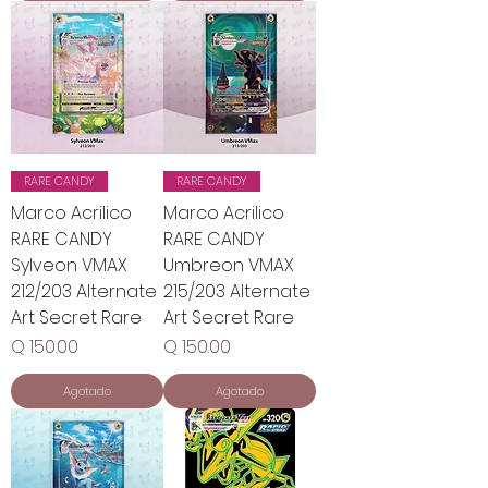
RARE CANDY
RARE CANDY
Marco Acrilico
Marco Acrilico
RARE CANDY
RARE CANDY
Sylveon VMAX
Umbreon VMAX
212/203 Alternate
215/203 Alternate
Art Secret Rare
Art Secret Rare
Precio
Precio
Q 150.00
Q 150.00
Agotado
Agotado