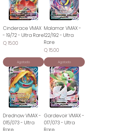
Cinderace VMAX
Malamar VMAX -
- 19/72 - Ultra Rare
122/192 - Ultra
Rare
Precio
Q 15.00
Precio
Q 15.00
Agotado
Agotado
Drednaw VMAX -
Gardevoir VMAX -
015/073 - Ultra
017/073 - Ultra
Rare
Rare