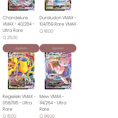
Chandelure
Duraludon VMAX -
VMAX - 40/264 -
104/159 Rare VMAX
Ultra Rare
Precio
Q 18.00
Precio
Q 25.00
Agotado
Agotado
Regieleki VMAX -
Mew VMAX -
058/195 - Ultra
114/264 - Ultra
Rare
Rare
Precio
Precio
Q 15.00
Q 96.00