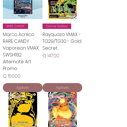
RARE CANDY
Trainer Gallery
Marco Acrilico
Rayquaza VMAX -
RARE CANDY
TG29/TG30 - Gold
Vaporeon VMAX
Secret
SWSH182
Precio
Q 147.00
Alternate Art
Promo
Precio
Q 150.00
Agotado
Agotado