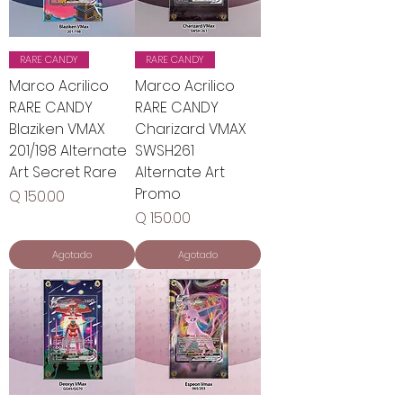
RARE CANDY
RARE CANDY
Marco Acrilico
Marco Acrilico
RARE CANDY
RARE CANDY
Blaziken VMAX
Charizard VMAX
201/198 Alternate
SWSH261
Art Secret Rare
Alternate Art
Promo
Precio
Q 150.00
Precio
Q 150.00
Agotado
Agotado