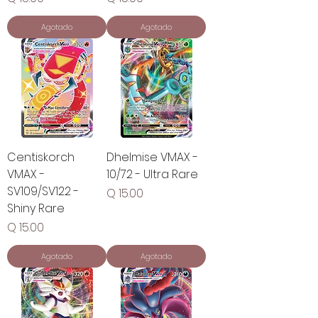
Agotado
Agotado
Centiskorch
Dhelmise VMAX -
VMAX -
10/72 - Ultra Rare
SV109/SV122 -
Precio
Q 15.00
Shiny Rare
Precio
Q 15.00
Agotado
Agotado