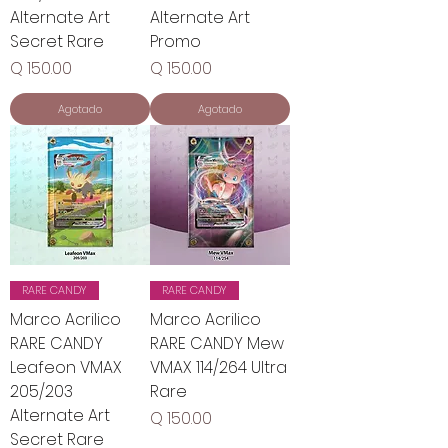
Alternate Art
Alternate Art
Secret Rare
Promo
Precio
Precio
Q 150.00
Q 150.00
Agotado
Agotado
RARE CANDY
RARE CANDY
Marco Acrilico
Marco Acrilico
RARE CANDY
RARE CANDY Mew
Leafeon VMAX
VMAX 114/264 Ultra
205/203
Rare
Alternate Art
Precio
Q 150.00
Secret Rare