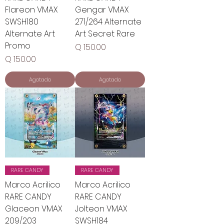
Flareon VMAX
Gengar VMAX
SWSH180
271/264 Alternate
Alternate Art
Art Secret Rare
Promo
Precio
Q 150.00
Precio
Q 150.00
Agotado
Agotado
RARE CANDY
RARE CANDY
Marco Acrilico
Marco Acrilico
RARE CANDY
RARE CANDY
Glaceon VMAX
Jolteon VMAX
209/203
SWSH184